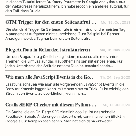
In diesem Tutorial lernst Du Query Parameter in Google Analytics 4 aus
der Webadresse herauszufiltern. Ich habe jedoch ein anderes Tutorial, für
den Fall, dass Du die
GTM Trigger für den ersten Seitenaufruf einer Sitzung
Mo, 18. Oct 2021
Die standard Trigger für Seitenaufrufe in einem sind für die meisten Tag
Management Aufgaben nicht ausreichend. Zum Beispiel bei Banner
Anzeigen, wo das Tag nur beim ersten Seitenaufruf…
Blog-Aufbau in Rekordzeit strukturieren
Mo, 16. Nov 2020
Um den Blogaufbau gründlich zu gliedern, musst du alle relevanten
Themen, die Einfluss auf das Hauptthema haben mit einbeziehen. Für
jedes Unterthema des Artikels notierst Du eine beschreibende…
Wie man alle JavaScript Events in die Konsole loggt
Th, 24. Sep 2020
Lasst uns schauen wie man alle vorgehenden JavaScript Events in die
Browser Konsole loggen kann, mit einem simplen Trick. Es ist wichtig den
Stream von Events zu überblicken, wenn man…
Gratis SERP Checker mit diesem Python-Skript
Su, 12. Jul 2020
Ein Sache, die an On-Page SEO ziemlich cool ist, ist das schnelle
Feedback. Sobald Änderungen indexiert sind, kann man einen Effekt in
Google's Suchergebnissen sehen. Man hat sich dann entweder…