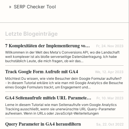
SERP Checker Tool
Letzte Blogeinträge
7 Komplexitäten der Implementierung von Metas Conversions API
Fr, 24. Nov 2023
Willkommen in der Welt des Meta's Conversions API, wo die Landschaft
weit komplexer ist als bloße serverseitige Datenübertragung. Ich habe
buchstäblich Leute, die mich fragen, ob wir das…
Track Google Form Aufrufe mit GA4
We, 12. Apr 2023
Möchtest Du wissen, wie viele Besucher dein Google Formular aufrufen?
- In diesem Tutorial erkläre ich wie man mit Google Analytics die Besuche
eines Google Formulars trackt, um Engagement und…
GA4 Seitenaufrufe mittels URL Parameter blocken
Fr, 10. Mar 2023
Lerne in diesem Tutorial wie man Seitenaufrufe vom Google Analytics
Tracking ausschließt, wenn sie unerwünschte URL Query-Parameter
aufweisen. Wenn in URLs oder JavaScript-Weiterleitungen
Query Parameter in GA4 herausfiltern
Sa, 22. Oct 2022