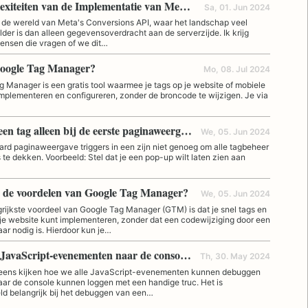
7 Complexiteiten van de Implementatie van Meta's Conversies API
Sa, 01. Jun 2024
 de wereld van Meta's Conversions API, waar het landschap veel
der is dan alleen gegevensoverdracht aan de serverzijde. Ik krijg
 mensen die vragen of we dit…
Google Tag Manager?
Mo, 08. Jul 2024
 Manager is een gratis tool waarmee je tags op je website of mobiele
mplementeren en configureren, zonder de broncode te wijzigen. Je via
Trigger een tag alleen bij de eerste paginaweergave met GTM
We, 05. Jun 2024
rd paginaweergave triggers in een zijn niet genoeg om alle tagbeheer
te dekken. Voorbeeld: Stel dat je een pop-up wilt laten zien aan
n de voordelen van Google Tag Manager?
We, 05. Jun 2024
rijkste voordeel van Google Tag Manager (GTM) is dat je snel tags en
 je website kunt implementeren, zonder dat een codewijziging door een
ar nodig is. Hierdoor kun je…
Hoe alle JavaScript-evenementen naar de console te loggen voor debuggen
Th, 30. May 2024
eens kijken hoe we alle JavaScript-evenementen kunnen debuggen
ar de console kunnen loggen met een handige truc. Het is
ld belangrijk bij het debuggen van een…