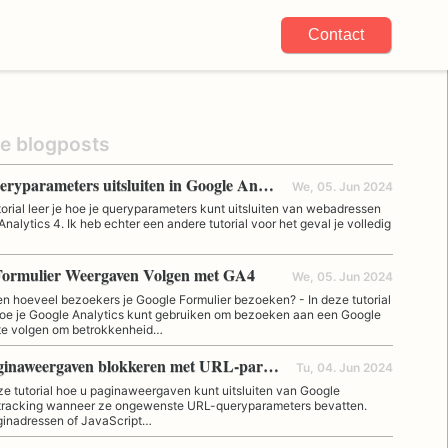
Contact
te blogposts
URL-queryparameters uitsluiten in Google Analytics
We, 05. Jun 2024
torial leer je hoe je queryparameters kunt uitsluiten van webadressen
Analytics 4. Ik heb echter een andere tutorial voor het geval je volledig
Formulier Weergaven Volgen met GA4
We, 05. Jun 2024
en hoeveel bezoekers je Google Formulier bezoeken? - In deze tutorial
 hoe je Google Analytics kunt gebruiken om bezoeken aan een Google
 te volgen om betrokkenheid…
GA4-paginaweergaven blokkeren met URL-parameters
Tu, 04. Jun 2024
ze tutorial hoe u paginaweergaven kunt uitsluiten van Google
 tracking wanneer ze ongewenste URL-queryparameters bevatten.
aginadressen of JavaScript…