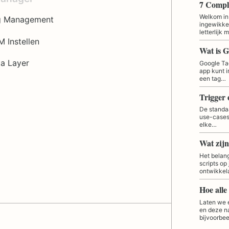
Welkom in
g Management
ingewikkel
letterlijk
 Instellen
Wat is 
a Layer
Google Tag
app kunt i
een tag…
De standaa
use-cases 
elke…
Wat zij
Het belang
scripts op
ontwikkela
Laten we 
en deze na
bijvoorbee