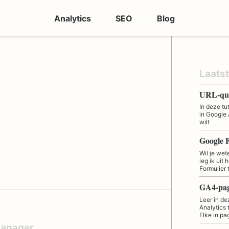
Analytics
SEO
Blog
Laats
In deze tu
in Google 
wilt
Google 
Wil je wet
leg ik uit
Formulier
Leer in de
Analytics
Elke in p
anager