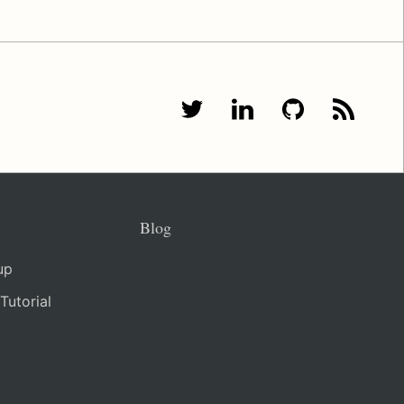
Blog
up
utorial