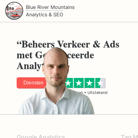
Blue River Mountains
Analytics & SEO
“Beheers Verkeer & Ads
met Geavanceerde
Analytics”
Diensten
27
Beoordelingen • Uitstekend
Google Analytics
Tag M