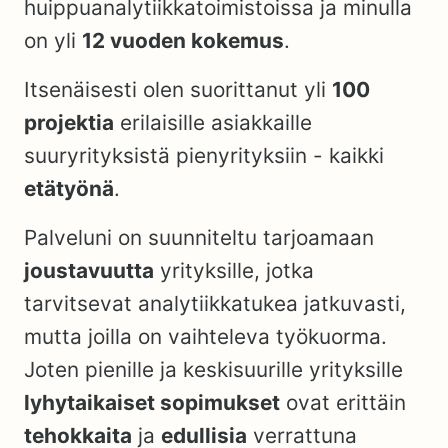
huippuanalytiikkatoimistoissa ja minulla
on yli
12
vuoden kokemus
.
Itsenäisesti olen suorittanut yli
100
projektia
erilaisille asiakkaille
suuryrityksistä pienyrityksiin - kaikki
etätyönä
.
Palveluni on suunniteltu tarjoamaan
joustavuutta
yrityksille, jotka
tarvitsevat analytiikkatukea jatkuvasti,
mutta joilla on vaihteleva työkuorma.
Joten pienille ja keskisuurille yrityksille
lyhytaikaiset sopimukset
ovat erittäin
tehokkaita
ja
edullisia
verrattuna