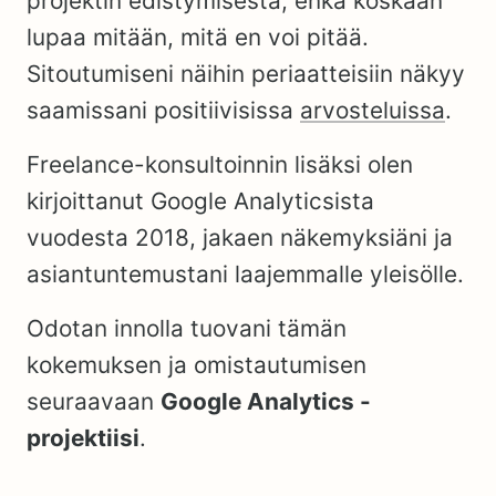
projektin edistymisestä, enkä koskaan
lupaa mitään, mitä en voi pitää.
Sitoutumiseni näihin periaatteisiin näkyy
saamissani positiivisissa
arvosteluissa
.
Freelance-konsultoinnin lisäksi olen
kirjoittanut Google Analyticsista
vuodesta 2018, jakaen näkemyksiäni ja
asiantuntemustani laajemmalle yleisölle.
Odotan innolla tuovani tämän
kokemuksen ja omistautumisen
seuraavaan
Google Analytics -
projektiisi
.